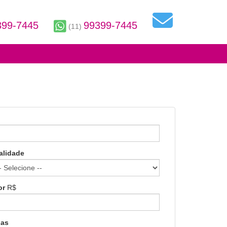
399-7445
99399-7445
(11)
alidade
or
R$
gas