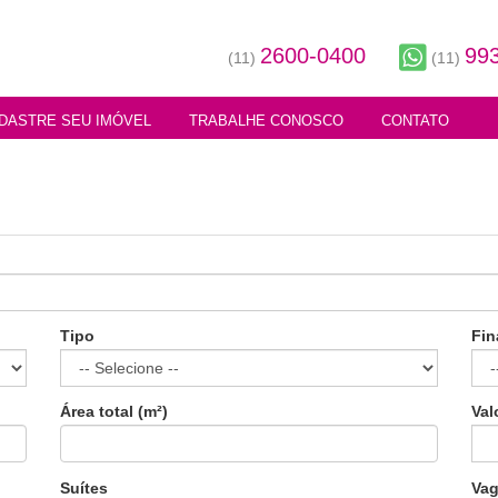
2600-0400
99
(11)
(11)
DASTRE SEU IMÓVEL
TRABALHE CONOSCO
CONTATO
Tipo
Fin
Área total (m²)
Val
Suítes
Va