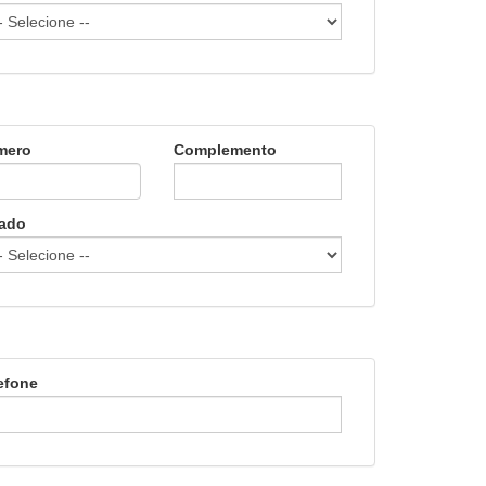
mero
Complemento
ado
efone