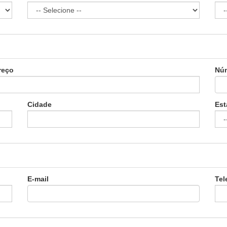
reço
Nú
Cidade
Est
E-mail
Tel