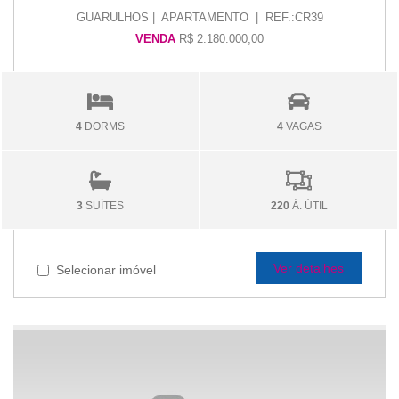
GUARULHOS | APARTAMENTO | REF.:CR39
VENDA
R$ 2.180.000,00
4
DORMS
4
VAGAS
3
SUÍTES
220
Á. ÚTIL
Ver detalhes
Selecionar imóvel