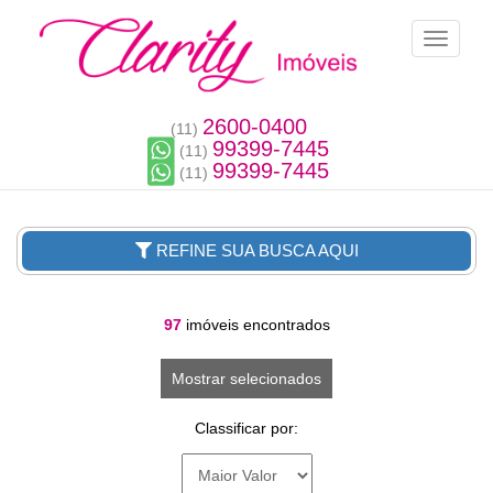
Toggle n
2600-0400
(11)
99399-7445
(11)
99399-7445
(11)
REFINE SUA BUSCA AQUI
97
imóveis encontrados
Mostrar selecionados
Classificar por: