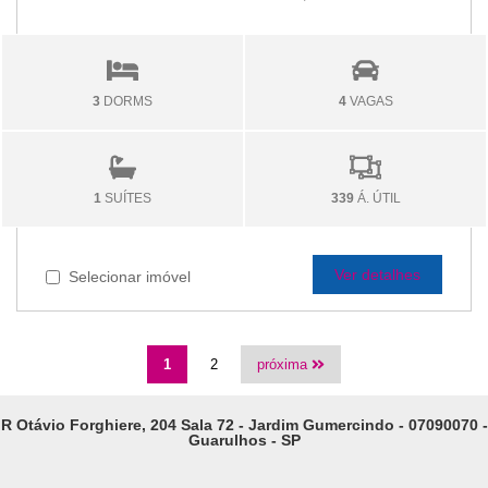
3
DORMS
4
VAGAS
1
SUÍTES
339
Á. ÚTIL
Ver detalhes
Selecionar imóvel
1
2
próxima
R Otávio Forghiere, 204 Sala 72 - Jardim Gumercindo - 07090070 -
Guarulhos - SP