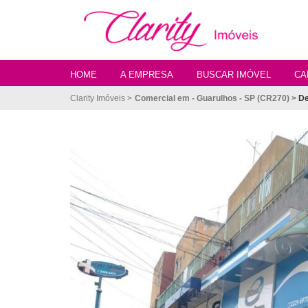
HOME
A EMPRESA
BUSCAR IMÓVEL
CA
Clarity Imóveis >
Comercial em - Guarulhos - SP (CR270) >
De